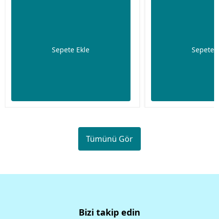
Sepete Ekle
Sepete 
Tümünü Gör
Bizi takip edin