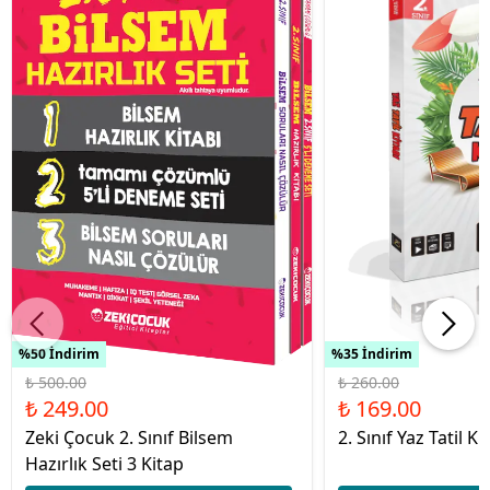
%50 İndirim
%35 İndirim
₺ 500.00
₺ 260.00
₺ 249.00
₺ 169.00
Zeki Çocuk 2. Sınıf Bilsem
2. Sınıf Yaz Tatil Ki
Hazırlık Seti 3 Kitap