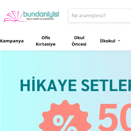
Ofis
Okul
Kampanya
İlkokul
Kırtasiye
Öncesi