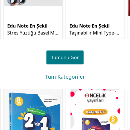
Edu Note En Şekil
Edu Note En Şekil
Stres Yüzüğü Basel Ma
Taşınabilir Mini Type-C
gnetic Rings 3 Yüzük - Y
Girişi Vantilatör Fan Ser
eni Nesil Mıknatıslı Fosf
inletici Telefon Tablet P
orlu Renkler Stres Çark
owerbank Uyumlu Sess
Tümünü Gör
ı
iz Güçlü Pervane
Tüm Kategoriler