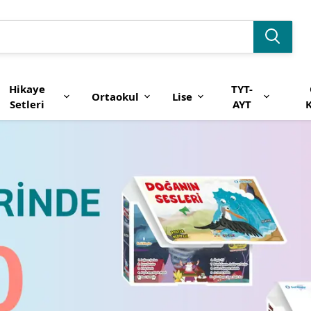
Hikaye
TYT-
Ortaokul
Lise
Setleri
AYT
K