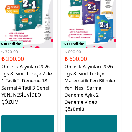
%38 İndirim
%33 İndirim
₺ 320.00
₺ 890.00
₺ 200.00
₺ 600.00
Öncelik Yayınları 2026
Öncelik Yayınları 2026
Lgs 8. Sınıf Türkçe 2 de
Lgs 8. Sınıf Türkçe
1 Fasikül Deneme 18
Matematik Fen Bilimler
Sarmal 4 Tatil 3 Genel
Yeni Nesil Sarmal
YENİ NESİL VİDEO
Deneme Aylık 2
ÇÖZÜM
Deneme Video
Çözümlü