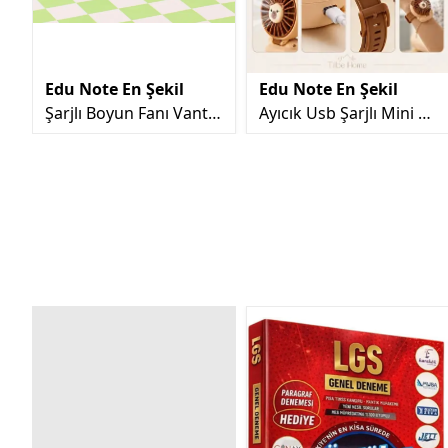
rı
Edu Note En Şekil
Edu Note En Şekil
o
Şarjlı Boyun Fanı Vantil
Ayıcık Usb Şarjlı Mini Fa
atör - ESNEK 2 Lİ
n 3 Hızlı Bilekli Saat Tar
zı Masaüstü Taşınabilir
Soğutucu El Vantilatör
ü