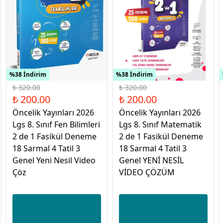
%38 İndirim
%38 İndirim
₺ 320.00
₺ 320.00
₺ 200.00
₺ 200.00
Öncelik Yayınları 2026
Öncelik Yayınları 2026
Lgs 8. Sınıf Fen Bilimleri
Lgs 8. Sınıf Matematik
2 de 1 Fasikül Deneme
2 de 1 Fasikül Deneme
18 Sarmal 4 Tatil 3
18 Sarmal 4 Tatil 3
Genel Yeni Nesil Video
Genel YENİ NESİL
Çöz
VİDEO ÇÖZÜM