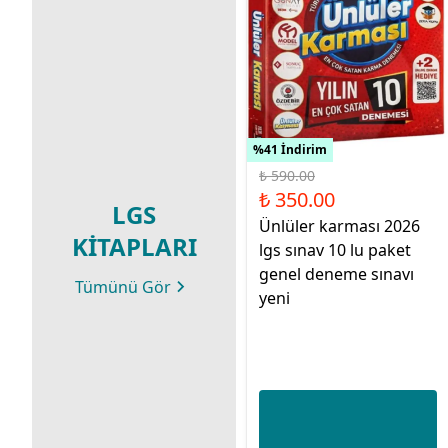
%41 İndirim
₺ 590.00
₺ 350.00
LGS
Ünlüler karması 2026
KİTAPLARI
lgs sınav 10 lu paket
genel deneme sınavı
Tümünü Gör
yeni