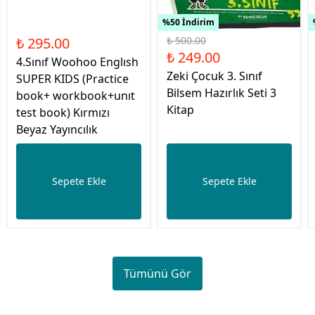
%50 İndirim
₺ 295.00
₺ 500.00
₺ 249.00
4.Sınıf Woohoo Englısh
Zeki Çocuk 3. Sınıf
SUPER KIDS (Practice
Bilsem Hazırlık Seti 3
book+ workbook+unıt
Kitap
test book) Kırmızı
Beyaz Yayıncılık
Sepete Ekle
Sepete Ekle
Tümünü Gör