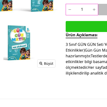
Ürün Açıklaması
3 Sınıf GÜN GÜN Seti Y
Etkinlikler)Gün Gün M
hazırlanmıştır.Testlerd
etkinlikler bilgi basam
Büyüt
ölçmektedir.Her sayfada
ilişkilendirilip analiti