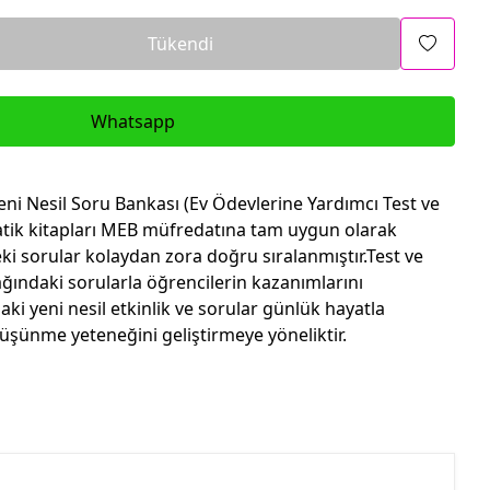
Tükendi
Whatsapp
eni Nesil Soru Bankası (Ev Ödevlerine Yardımcı Test ve
atik kitapları MEB müfredatına tam uygun olarak
eki sorular kolaydan zora doğru sıralanmıştır.Test ve
ağındaki sorularla öğrencilerin kazanımlarını
ki yeni nesil etkinlik ve sorular günlük hayatla
k düşünme yeteneğini geliştirmeye yöneliktir.