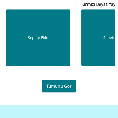
Kırmızı Beyaz Yayın
Sepete Ekle
Sepete 
Tümünü Gör