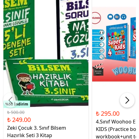
%50 İndirim
₺ 500.00
₺ 295.00
₺ 249.00
4.Sınıf Woohoo En
Zeki Çocuk 3. Sınıf Bilsem
KIDS (Practice bo
Hazırlık Seti 3 Kitap
workbook+unıt te