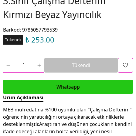
3.Sınıf Çalışma Defterim
Kırmızı Beyaz Yayıncılık
Barkod
:
9786057793539
₺ 253.00
Tükendi
Tükendi
Whatsapp
Ürün Açıklaması
MEB müfredatına %100 uyumlu olan "Çalışma Defterim"
öğrencinin yaratıcılığını ortaya çıkaracak etkinliklerle
desteklenmiştir.Araştıran ve düşünen çocukların kendini
ifade edeceği alanların bolca verildiği, yeni nesil