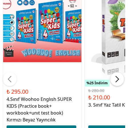
%25 İndirim
₺ 295.00
₺ 280.00
₺ 210.00
4.Sınıf Woohoo Englısh SUPER
3. Sınıf Yaz Tatil Ki
KIDS (Practice book+
workbook+unıt test book)
Kırmızı Beyaz Yayıncılık