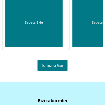
Sepete Ekle
Sepete 
Tümünü Gör
Bizi takip edin