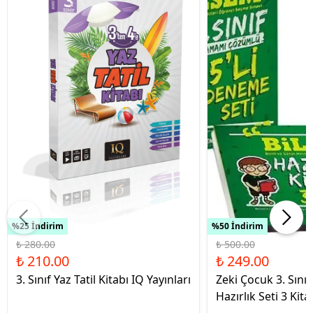
%25 İndirim
%50 İndirim
₺ 280.00
₺ 500.00
₺ 210.00
₺ 249.00
3. Sınıf Yaz Tatil Kitabı IQ Yayınları
Zeki Çocuk 3. Sınıf
Hazırlık Seti 3 Kita