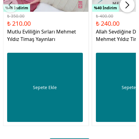
%40 İndirim
%40 İndirim
₺ 350.00
₺ 400.00
₺ 210.00
₺ 240.00
Mutlu Evliliğin Sırları Mehmet
Allah Sevdiğine De
Yıldız Timaş Yayınları
Mehmet Yıldız Tima
Sepete Ekle
Sepete 