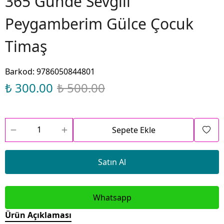
365 Günde Sevgili
Peygamberim Gülce Çocuk
Timaş
Barkod
:
9786050844801
₺ 300.00
₺ 500.00
Sepete Ekle
Satın Al
Whatsapp
Ürün Açıklaması