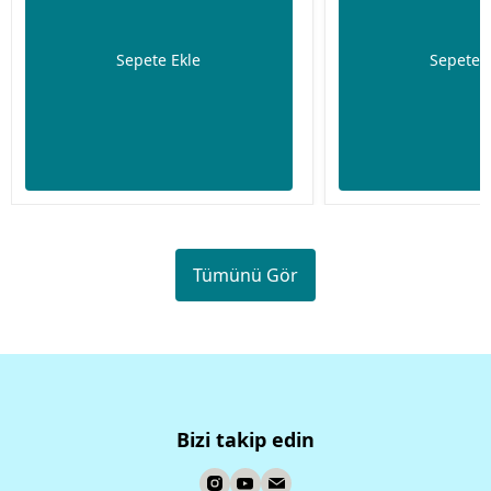
Sepete Ekle
Sepete 
Tümünü Gör
Bizi takip edin