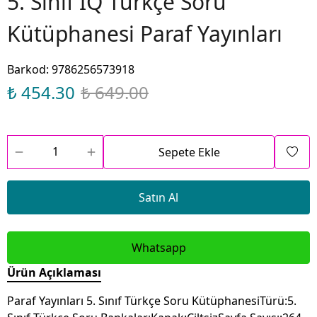
5. Sınıf IQ Türkçe Soru
Kütüphanesi Paraf Yayınları
Barkod
:
9786256573918
₺ 454.30
₺ 649.00
Sepete Ekle
Satın Al
Whatsapp
Ürün Açıklaması
Paraf Yayınları 5. Sınıf Türkçe Soru KütüphanesiTürü:5.