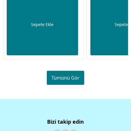
Sepete Ekle
Sepete 
Tümünü Gör
Bizi takip edin