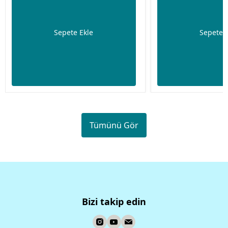
Sepete Ekle
Sepete 
Tümünü Gör
Bizi takip edin