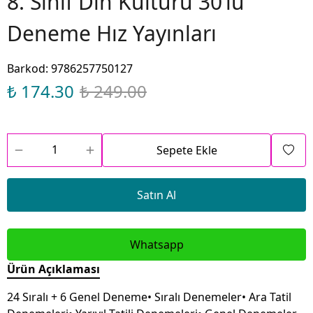
8. Sınıf Din Kültürü 30’lu
Deneme Hız Yayınları
Barkod
:
9786257750127
₺ 174.30
₺ 249.00
Sepete Ekle
Satın Al
Whatsapp
Ürün Açıklaması
24 Sıralı + 6 Genel Deneme• Sıralı Denemeler• Ara Tatil