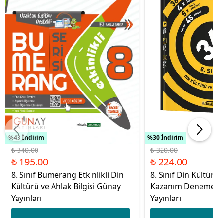
%43 İndirim
%30 İndirim
₺ 340.00
₺ 320.00
₺ 195.00
₺ 224.00
8. Sınıf Bumerang Etkinlikli Din
8. Sınıf Din Kültür
Kültürü ve Ahlak Bilgisi Günay
Kazanım Denemele
Yayınları
Yayınları