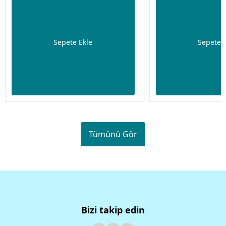
Sepete Ekle
Sepete 
Tümünü Gör
Bizi takip edin