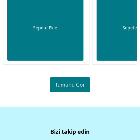
Sepete Ekle
Sepete 
Tümünü Gör
Bizi takip edin