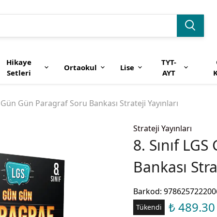
Hikaye
TYT-
Ortaokul
Lise
Setleri
AYT
K
S Gün Gün Paragraf Soru Bankası Strateji Yayınları
Strateji Yayınları
8. Sınıf LG
Bankası Stra
Barkod
:
978625722200
₺ 489.30
Tükendi