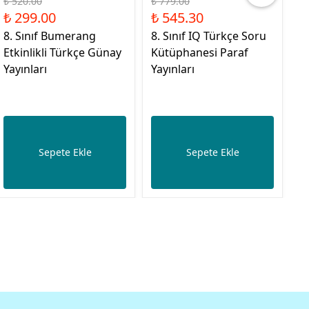
₺ 520.00
₺ 779.00
₺ 
₺ 299.00
₺ 545.30
₺
8. Sınıf Bumerang
8. Sınıf IQ Türkçe Soru
8
Etkinlikli Türkçe Günay
Kütüphanesi Paraf
G
Yayınları
Yayınları
O
S
O
Sepete Ekle
Sepete Ekle