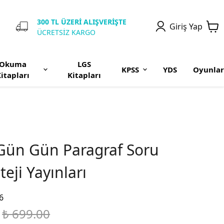
300 TL ÜZERİ ALIŞVERİŞTE
Giriş Yap
ÜCRETSİZ KARGO
Okuma
LGS
KPSS
YDS
Oyunlar
itapları
Kitapları
S Gün Gün Paragraf Soru
teji Yayınları
6
₺ 699.00