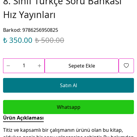
8. Sınıf Türkçe Soru Bankası
Hız Yayınları
Barkod
:
9786256950825
₺ 350.00
₺ 500.00
Sepete Ekle
Satın Al
Whatsapp
Ürün Açıklaması
Titiz ve kapsamlı bir çalışmanın ürünü olan bu kitap,