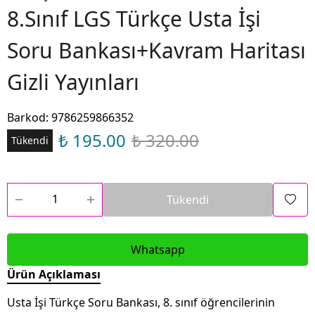
8.Sınıf LGS Türkçe Usta İşi
Soru Bankası+Kavram Haritası
Gizli Yayınları
Barkod
:
9786259866352
₺ 195.00
₺ 320.00
Tükendi
Tükendi
Whatsapp
Ürün Açıklaması
Usta İşi Türkçe Soru Bankası, 8. sınıf öğrencilerinin