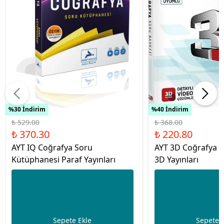
%30 İndirim
%40 İndirim
₺ 529.00
₺ 368.00
₺ 370.30
₺ 220.80
AYT IQ Coğrafya Soru
AYT 3D Coğrafya S
Kütüphanesi Paraf Yayınları
3D Yayınları
Sepete Ekle
Sepete 