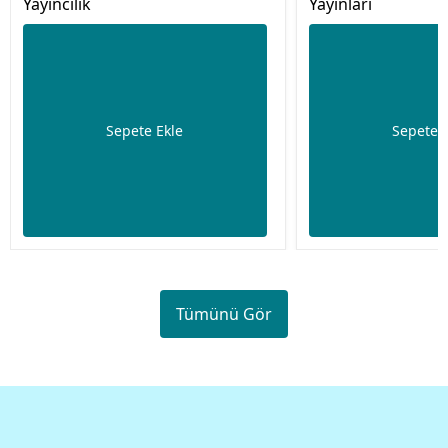
Yayıncılık
Yayınları
Sepete Ekle
Sepete 
Tümünü Gör