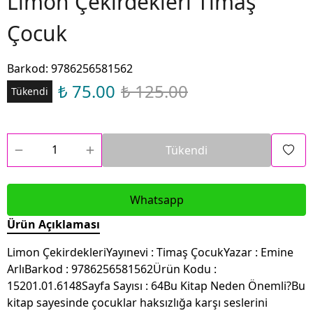
Limon Çekirdekleri Timaş
Çocuk
Barkod
:
9786256581562
₺ 75.00
₺ 125.00
Tükendi
Tükendi
Whatsapp
Ürün Açıklaması
Limon ÇekirdekleriYayınevi : Timaş ÇocukYazar : Emine
ArlıBarkod : 9786256581562Ürün Kodu :
15201.01.6148Sayfa Sayısı : 64Bu Kitap Neden Önemli?Bu
kitap sayesinde çocuklar haksızlığa karşı seslerini