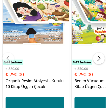
%24 İndirim
%17 İndirim
₺ 380.00
₺ 350.00
₺ 290.00
₺ 290.00
Organik Resim Atölyesi – Kutulu
Benim Vücudum – 
10 Kitap Üçgen Çocuk
Kitap Üçgen Çocu