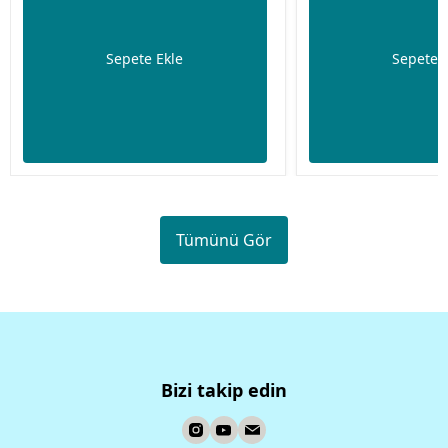
Sepete Ekle
Sepete 
Tümünü Gör
Bizi takip edin