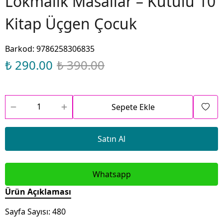
Lokmalık Masallar – Kutulu 10
Kitap Üçgen Çocuk
Barkod
:
9786258306835
₺ 290.00
₺ 390.00
Sepete Ekle
Satın Al
Whatsapp
Ürün Açıklaması
Sayfa Sayısı: 480