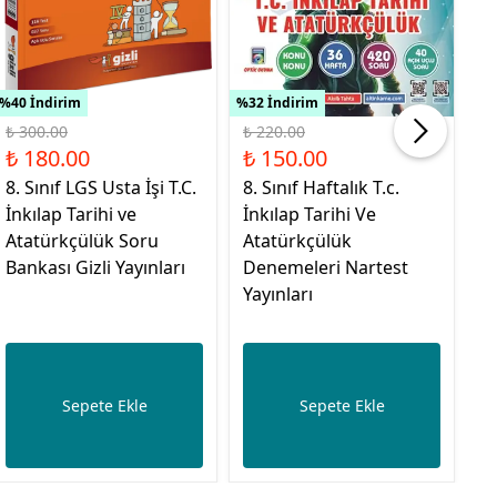
%40 İndirim
%32 İndirim
%30
₺ 300.00
₺ 220.00
₺ 
₺ 180.00
₺ 150.00
₺
8. Sınıf LGS Usta İşi T.C.
8. Sınıf Haftalık T.c.
8.
İnkılap Tarihi ve
İnkılap Tarihi Ve
Ta
Atatürkçülük Soru
Atatürkçülük
Fa
Bankası Gizli Yayınları
Denemeleri Nartest
B
Yayınları
K
Sepete Ekle
Sepete Ekle