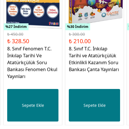
%27 İndirim
%30 İndirim
₺ 450.00
₺ 300.00
₺ 328.50
₺ 210.00
8. Sınıf Fenomen T.C.
8. Sınıf T.C. İnkılap
İnkılap Tarihi Ve
Tarihi ve Atatürkçülük
Atatürkçülük Soru
Etkinlikli Kazanım Soru
Bankası Fenomen Okul
Bankası Çanta Yayınları
Yayınları
Sepete Ekle
Sepete Ekle