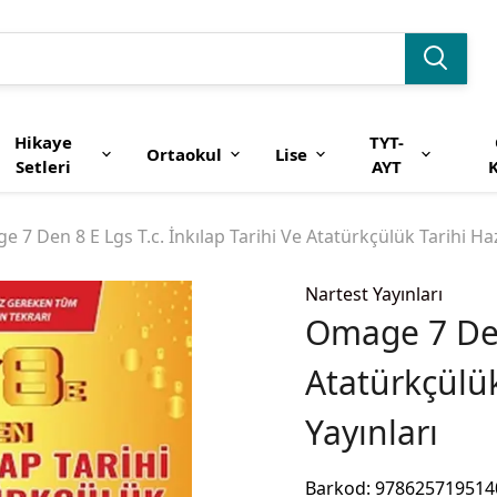
Hikaye
TYT-
Ortaokul
Lise
Setleri
AYT
K
 7 Den 8 E Lgs T.c. İnkılap Tarihi Ve Atatürkçülük Tarihi Hazı
Nartest Yayınları
Omage 7 Den 
Atatürkçülük
Yayınları
Barkod
:
978625719514