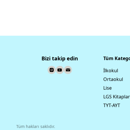
Bizi takip edin
Tüm Katego
İlkokul
Ortaokul
Lise
LGS Kitaplar
TYT-AYT
Tüm hakları saklıdır.