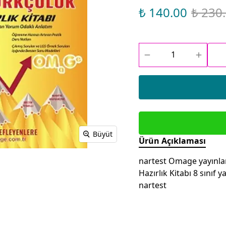
₺ 140.00
₺ 230
Büyüt
Ürün Açıklaması
nartest Omage yayınları
Hazırlık Kitabı 8 sınıf 
nartest