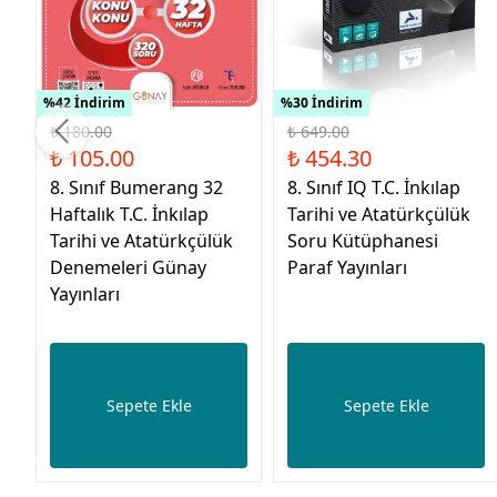
%42 İndirim
%30 İndirim
₺ 180.00
₺ 649.00
₺ 105.00
₺ 454.30
8. Sınıf Bumerang 32
8. Sınıf IQ T.C. İnkılap
Haftalık T.C. İnkılap
Tarihi ve Atatürkçülük
Tarihi ve Atatürkçülük
Soru Kütüphanesi
Denemeleri Günay
Paraf Yayınları
Yayınları
Sepete Ekle
Sepete Ekle