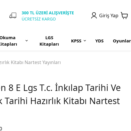
300 TL ÜZERİ ALIŞVERİŞTE
Giriş Yap
ÜCRETSİZ KARGO
Okuma
LGS
KPSS
YDS
Oyunlar
itapları
Kitapları
rlık Kitabı Nartest Yayınları
8 E Lgs T.c. İnkılap Tarihi Ve
 Tarihi Hazırlık Kitabı Nartest
0