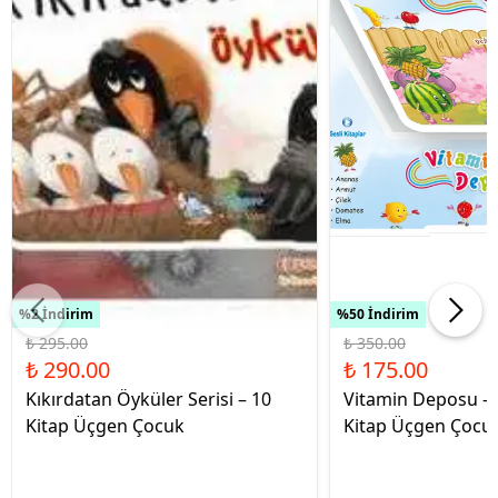
%2 İndirim
%50 İndirim
₺ 295.00
₺ 350.00
₺ 290.00
₺ 175.00
Kıkırdatan Öyküler Serisi – 10
Vitamin Deposu – 
Kitap Üçgen Çocuk
Kitap Üçgen Çocu