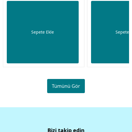
Sepete Ekle
Sepete 
Tümünü Gör
Bizi takip edin