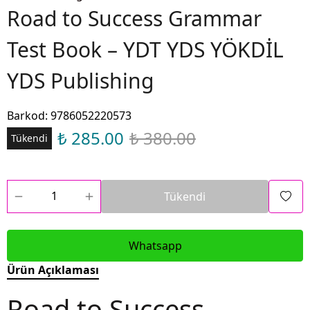
Road to Success Grammar
Test Book – YDT YDS YÖKDİL
YDS Publishing
Barkod
:
9786052220573
₺ 285.00
₺ 380.00
Tükendi
Tükendi
Whatsapp
Ürün Açıklaması
Road to Success