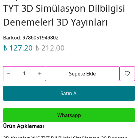
TYT 3D Simülasyon Dilbilgisi
Denemeleri 3D Yayınları
Barkod
:
9786051949802
₺ 127.20
₺ 212.00
Sepete Ekle
Satın Al
Whatsapp
Ürün Açıklaması