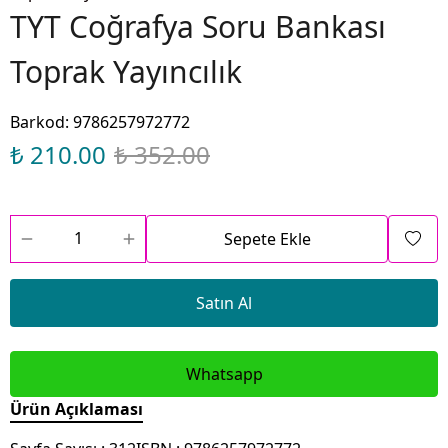
TYT Coğrafya Soru Bankası
Toprak Yayıncılık
Barkod
:
9786257972772
₺ 210.00
₺ 352.00
Sepete Ekle
Satın Al
Whatsapp
Ürün Açıklaması