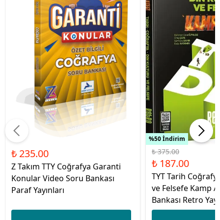
%50 İndirim
₺ 235.00
₺ 375.00
₺ 187.00
Z Takım TTY Coğrafya Garanti
TYT Tarih Coğrafy
Konular Video Soru Bankası
ve Felsefe Kamp A
Paraf Yayınları
Bankası Retro Yayı