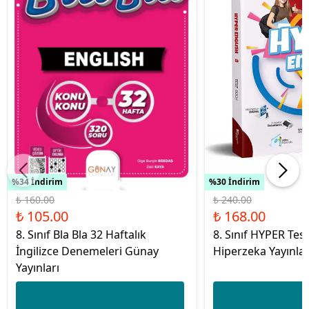
%34 İndirim
%30 İndirim
₺ 160.00
₺ 240.00
₺ 105.00
₺ 168.00
8. Sınıf Bla Bla 32 Haftalık
8. Sınıf HYPER Tes
İngilizce Denemeleri Günay
Hiperzeka Yayınlar
Yayınları