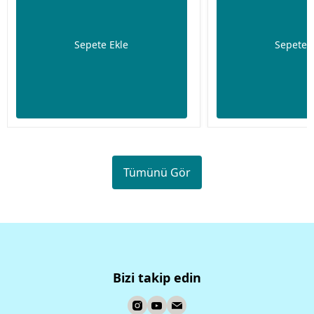
Sepete Ekle
Sepete 
Tümünü Gör
Bizi takip edin