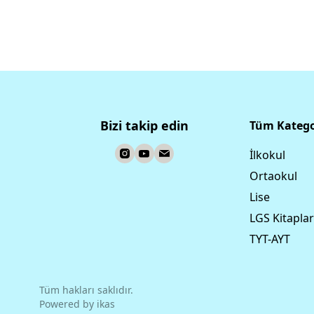
Bizi takip edin
Tüm Katego
İlkokul
Ortaokul
Lise
LGS Kitaplar
TYT-AYT
Tüm hakları saklıdır.
Powered by
ikas