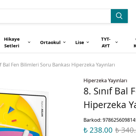
Hikaye
TYT-
Ortaokul
Lise
Setleri
AYT
K
ıf Bal Fen Bilimleri Soru Bankası Hiperzeka Yayınları
Hiperzeka Yayınları
8. Sınıf Bal
Hiperzeka Ya
Barkod
:
978625609814
₺ 238.00
₺ 340