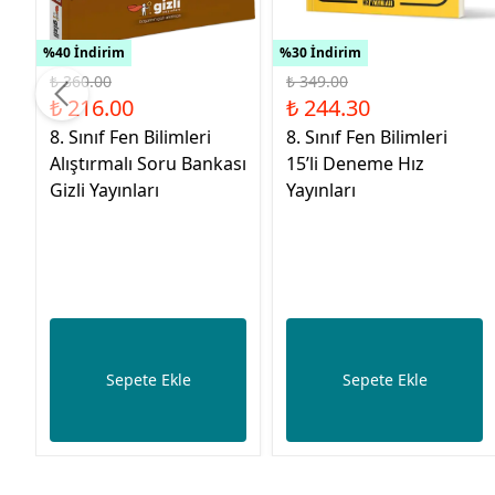
%40 İndirim
%30 İndirim
₺ 360.00
₺ 349.00
₺ 216.00
₺ 244.30
8. Sınıf Fen Bilimleri
8. Sınıf Fen Bilimleri
Alıştırmalı Soru Bankası
15’li Deneme Hız
Gizli Yayınları
Yayınları
Sepete Ekle
Sepete Ekle