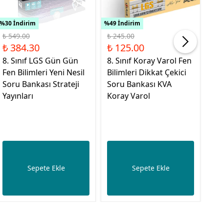
%30 İndirim
%49 İndirim
%42
₺ 549.00
₺ 245.00
₺ 
₺ 384.30
₺ 125.00
₺
8. Sınıf LGS Gün Gün
8. Sınıf Koray Varol Fen
8.
Fen Bilimleri Yeni Nesil
Bilimleri Dikkat Çekici
Bi
Soru Bankası Strateji
Soru Bankası KVA
G
Yayınları
Koray Varol
Sepete Ekle
Sepete Ekle