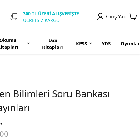
300 TL ÜZERİ ALIŞVERİŞTE
Giriş Yap
ÜCRETSİZ KARGO
Okuma
LGS
KPSS
YDS
Oyunlar
itapları
Kitapları
 Fen Bilimleri Soru Bankası
yınları
5
.00