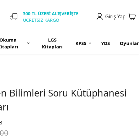
300 TL ÜZERİ ALIŞVERİŞTE
Giriş Yap
ÜCRETSİZ KARGO
Okuma
LGS
KPSS
YDS
Oyunlar
itapları
Kitapları
Fen Bilimleri Soru Kütüphanesi
arı
8
.00