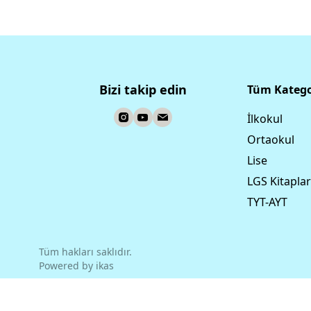
Bizi takip edin
Tüm Katego
İlkokul
Ortaokul
Lise
LGS Kitaplar
TYT-AYT
Tüm hakları saklıdır.
Powered by
ikas