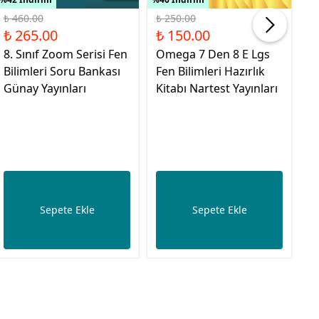
₺ 460.00
₺ 250.00
₺ 
₺ 265.00
₺ 150.00
₺
8. Sınıf Zoom Serisi Fen
Omega 7 Den 8 E Lgs
8.
Bilimleri Soru Bankası
Fen Bilimleri Hazırlık
Al
Günay Yayınları
Kitabı Nartest Yayınları
Gi
Sepete Ekle
Sepete Ekle