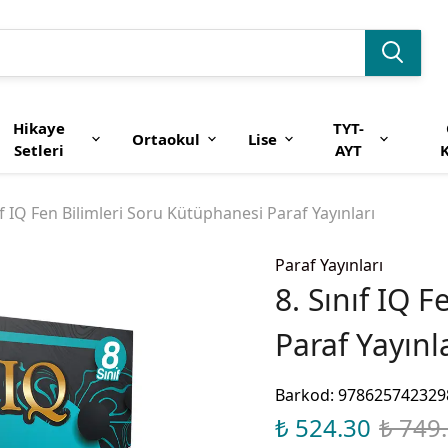
Hikaye
TYT-
Ortaokul
Lise
Setleri
AYT
K
ıf IQ Fen Bilimleri Soru Kütüphanesi Paraf Yayınları
Paraf Yayınları
8. Sınıf IQ 
Paraf Yayınl
Barkod
:
978625742329
₺ 524.30
₺ 749