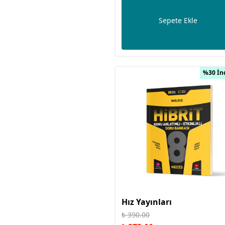
Sepete Ekle
%30 İn
Hız Yayınları
₺ 390.00