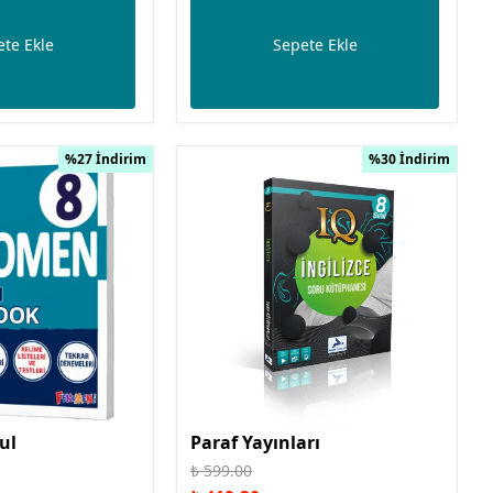
te Ekle
Sepete Ekle
%27 İndirim
%30 İndirim
ul
Paraf Yayınları
₺ 599.00