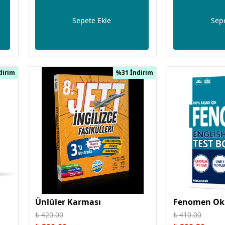
Sepete Ekle
Sepe
dirim
%31 İndirim
Ünlüler Karması
Fenomen Ok
₺ 420.00
₺ 410.00