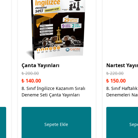
Çanta Yayınları
Nartest Yayı
₺ 200.00
₺ 220.00
₺ 140.00
₺ 150.00
8. Sınıf İngilizce Kazanım Sıralı
8. Sınıf Haftalık
Deneme Seti Çanta Yayınları
Denemeleri Nar
Sepete Ekle
Sepe