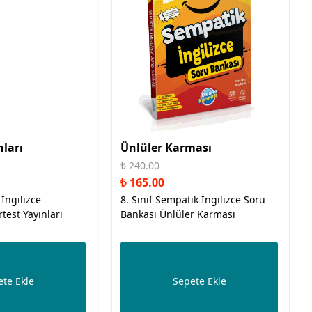
nları
Ünlüler Karması
₺ 240.00
₺ 165.00
 İngilizce
8. Sınıf Sempatik İngilizce Soru
test Yayınları
Bankası Ünlüler Karması
te Ekle
Sepete Ekle