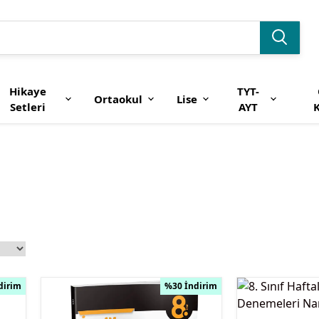
Hikaye
TYT-
Ortaokul
Lise
Setleri
AYT
K
dirim
%30 İndirim