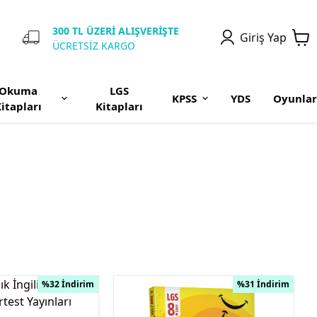
300 TL ÜZERİ ALIŞVERİŞTE
Giriş Yap
ÜCRETSİZ KARGO
Okuma
LGS
KPSS
YDS
Oyunlar
itapları
Kitapları
%32 İndirim
%31 İndirim