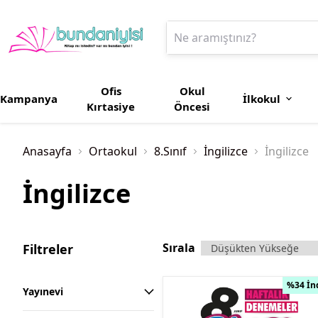
Ofis
Okul
Kampanya
İlkokul
Kırtasiye
Öncesi
Anasayfa
Ortaokul
8.Sınıf
İngilizce
İngilizce
İngilizce
Sırala
Filtreler
%34 İn
Yayınevi