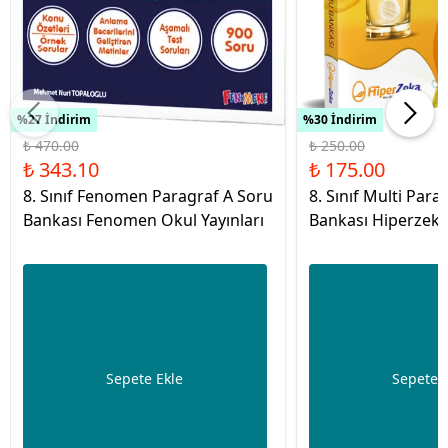
%27 İndirim
%30 İndirim
₺ 470.00
₺ 250.00
₺ 343.10
₺ 175.00
8. Sınıf Fenomen Paragraf A Soru
8. Sınıf Multi Para
Bankası Fenomen Okul Yayınları
Bankası Hiperzeka 
Sepete Ekle
Sepete 