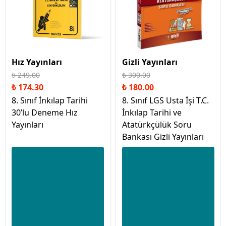
Hız Yayınları
Gizli Yayınları
₺ 249.00
₺ 300.00
₺ 174.30
₺ 180.00
8. Sınıf İnkılap Tarihi
8. Sınıf LGS Usta İşi T.C.
30’lu Deneme Hız
İnkılap Tarihi ve
Yayınları
Atatürkçülük Soru
Bankası Gizli Yayınları