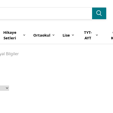
Hikaye
TYT-
Ortaokul
Lise
Setleri
AYT
K
al Bilgiler